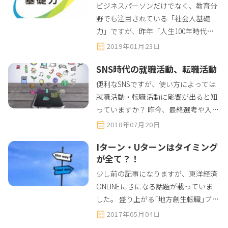
ビジネスパーソンだけでなく、教育分
野でも注目されている「社会人基礎
力」ですが、昨年「人生100年時代の
社会人基礎力」として新たに3つの視
2019年01月23日
点を加え、発表されました。 留学・ワ
SNS時代の就職活動、転職活動
ーホリ中の方にこそ知ってもらいたい
と思い、こちらにまとめました。
便利なSNSですが、使い方によっては
就職活動・転職活動に影響が出ると知
っていますか？ 昨今、最終選考や入社
前までにかなりの確率でSNSの検索を
2018年07月20日
行う企業が一気に増えました。留学や
Iターン・Uターンはタイミング
ワーホリ中、海外にいるからと羽目を
が全て？！
はずしてSNSに投稿しているひと。要
注意です。
少し前の記事になりますが、東洋経済
ONLINEにきになる話題が載っていま
した。 盛り上がる｢地方創生転職｣ブー
ムにご用心 「地方創生」と見ると、な
2017年05月04日
んとなく田舎をイメージしてしまいま