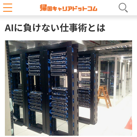
へ
ホーム
キャリアコラム
News & Tips
ス
AIに負けない仕事術とは
キ
ッ
プ