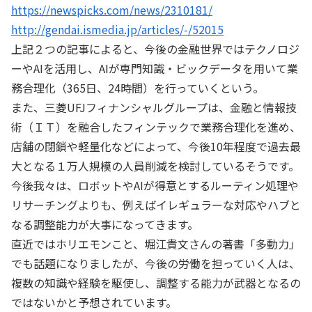
https://newspicks.com/news/2310181/
http://gendai.ismedia.jp/articles/-/52015
上記２つの記事によると、今後の金融世界ではテクノロジ
ーやAIを活用し、AIが専門知識・ビックデータを用いて業
務合理化（365日、24時間）を行っていくという。
また、三菱UFJフィナンシャルグループは、金融と情報技
術（ＩＴ）を融合したフィンテックで業務合理化を進め、
店舗の閉鎖や軽量化などによって、今後10年程度で過去最
大となる１万人規模の人員削減を検討しているそうです。
今後我々は、ロボットやAIが得意とするルーティン処理や
リサーチングよりも、例えばイレギュラーな対応やハブと
なる調整能力が大事になってきます。
直近ではホリエモンこと、堀江貴文さんの著書「多動力」
でも話題になりましたが、今後の労働を担っていく人は、
複数の知識や経験を駆使し、調整する能力が武器となるの
ではないかと予想されています。