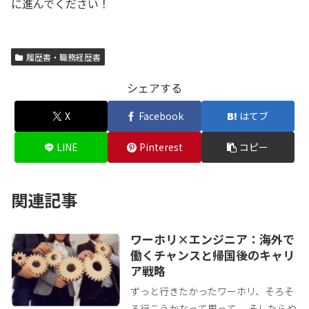
に進んでください！
履歴書・職務経歴書
シェアする
X
Facebook
はてブ
LINE
Pinterest
コピー
関連記事
ワーホリ×エンジニア：海外で
働くチャンスと帰国後のキャリ
ア戦略
ずっと行きたかったワーホリ、そろそ
ろ行こうかなって思って。 そしたらや