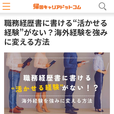
へ
ホーム
キャリアコラム
履歴書・職務経歴書
ス
職務経歴書に書ける“活かせる
キ
ッ
経験”がない？海外経験を強み
プ
に変える方法