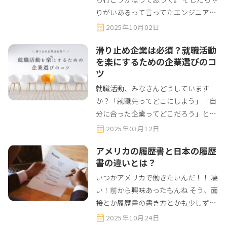
りがいあるって言ってたエンジニアの
仕事は？ そうなんだよね、でもワーホ
2025年10月02日
リ→帰国→再就職って考えたら早い方
滑り止め企業は必須？就職活動
が良いのかな？なんて。 なるほど、ワ
を楽にするための企業選びのコ
ーホリでエンジニアの仕事ってな...
ツ
就職活動、みなさんどうしています
か？「就職先ってどこにしよう」「自
分に合った企業ってどこだろう」と悩
むことって多いですよね。特に、留学
2025年03月12日
やワーホリから帰国したばかりの方だ
アメリカの履歴書と日本の履歴
と、帰国後の就職活動に不安を感じて
書の違いとは？
いるかもしれません。しかし、ちょっ
とし...
いつかアメリカで働きたいんだ！！ 凄
い！前から興味あったもんね そう、面
接とか履歴書の書き方とかも少しずつ
調べてるよ え？！履歴書って日本と違
2025年10月24日