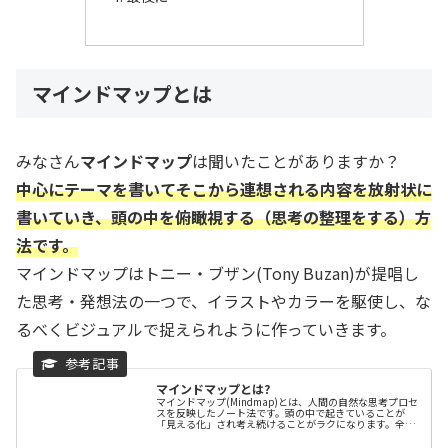
マインドマップとは
みなさん
マインドマップ
は聞いたことがありますか？
中心にテーマを書いてそこから連想される内容を放射状に
書いていき、頭の中を俯瞰視する（思考の整理をする）方
法です。
マインドマップはトニー・ブザン(Tony Buzan)が提唱し
た思考・発想法の一つで、イラストやカラーを駆使し、な
るべくビジュアルで捉えられように作っていきます。
マインドマップとは?
マインドマップ(Mindmap)とは、人間の自然な思考プロセ
スを反映したノート法です。頭の中で起きていることが
「見える化」され考え続けることがラクになります。全体
をひと目で見渡すことができ統合的に考えるのを促すた
め、思考整理、記憶、アイデア...