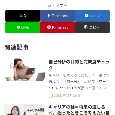
シェアする
X
Facebook
はてブ
LINE
Pinterest
コピー
関連記事
自己分析の目的と完成度チェッ
ク
キャリアを考えるにあたって、避けて
通れない「自己分析」。留学・ワーホ
リ中にやったほうが良いと思っていて
もなかなか動き出せない人も多いので
2018年09月30日
は？自己分析の目的と現在どこまで自
キャリアの軸＝将来の道しる
己分析ができているかチェックできる
べ。迷ったときこそ考えたい基
ようにまとめました。