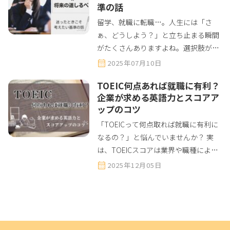
準の話
留学、就職に転職…。人生には「さ
ぁ、どうしよう？」と立ち止まる瞬間
がたくさんありますよね。選択肢が多
すぎて迷ってしまったり、SNSで他人
2025年07月10日
の活躍を見て焦ったり、「自分は何が
TOEIC何点あれば就職に有利？
したいんだろう？」と夜中に考え込ん
企業が求める英語力とスコアア
でしまったり、そんな時に頼りになる
ップのコツ
の...
「TOEICって何点取れば就職に有利に
なるの？」と悩んでいませんか？ 実
は、TOEICスコアは業界や職種によっ
て求められるレベルが大きく異なり、
2025年12月05日
万能な点数というのは存在しません。
この記事では、企業が本当に求めてい
るTOEICスコアから効率的...